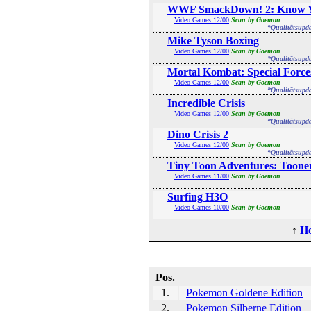
WWF SmackDown! 2: Know Y
Video Games 12/00
Scan by Goemon
*Qualitätsupd
Mike Tyson Boxing
Video Games 12/00
Scan by Goemon
*Qualitätsupd
Mortal Kombat: Special Force
Video Games 12/00
Scan by Goemon
*Qualitätsupd
Incredible Crisis
Video Games 12/00
Scan by Goemon
*Qualitätsupd
Dino Crisis 2
Video Games 12/00
Scan by Goemon
*Qualitätsupd
Tiny Toon Adventures: Toonens
Video Games 11/00
Scan by Goemon
Surfing H3O
Video Games 10/00
Scan by Goemon
↑
H
Pos.
1.
Pokemon Goldene Edition
2.
Pokemon Silberne Edition