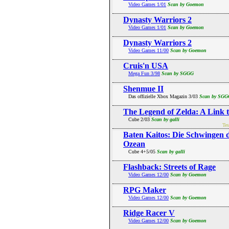
Video Games 1/01
Scan by Goemon
Dynasty Warriors 2
Video Games 1/01
Scan by Goemon
Dynasty Warriors 2
Video Games 11/00
Scan by Goemon
Cruis'n USA
Mega Fun 3/98
Scan by SGGG
Shenmue II
Das offizielle Xbox Magazin 3/03
Scan by SGG
The Legend of Zelda: A Link t
Cube 2/03
Scan by galli
Tes
Baten Kaitos: Die Schwingen d
Ozean
Cube 4+5/05
Scan by galli
Flashback: Streets of Rage
Video Games 12/00
Scan by Goemon
RPG Maker
Video Games 12/00
Scan by Goemon
Ridge Racer V
Video Games 12/00
Scan by Goemon