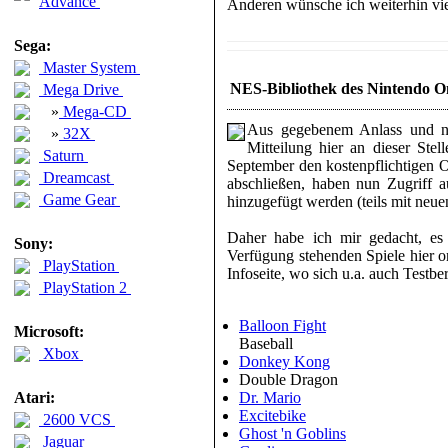
Advance
Anderen wünsche ich weiterhin vie
Sega:
Master System
NES-Bibliothek des Nintendo On
Mega Drive
»
Mega-CD
Aus gegebenem Anlass und nac
»
32X
Mitteilung hier an dieser Stel
Saturn
September den kostenpflichtigen On
Dreamcast
abschließen, haben nun Zugriff a
Game Gear
hinzugefügt werden (teils mit neu
Daher habe ich mir gedacht, es w
Sony:
Verfügung stehenden Spiele hier on
PlayStation
Infoseite, wo sich u.a. auch Testber
PlayStation 2
Balloon Fight
Microsoft:
Baseball
Xbox
Donkey Kong
Double Dragon
Atari:
Dr. Mario
Excitebike
2600 VCS
Ghost 'n Goblins
Jaguar