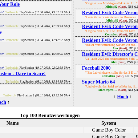
our Role
"Original von Möchtegern-Erklärbär: U..."
Midna82
, N64
(1
(Gast)
Resident Evil: Code Veron
ate*
Testbericht
PlayStation
(02.08.2010, 19:02:43 Uhr)
"Code Veronica sah damals für Dreamcast .
Midna82
, DC
(1
(Gast)
Resident Evil: Code Veron
ate*
Testbericht
PlayStation
(03.04.2010, 17:09:43 Uhr)
s
"Original von Alex: Die Dreamcast hatte ..
Consolero
, DC
(1
(Gast)
Resident Evil: Code Veron
ate*
Testbericht
PlayStation
(03.04.2010, 17:12:02 Uhr)
"[b]Bei Veröffentlichung war das ein abs...
Alex
, DC
(1
(Gast)
Resident Evil: Director's 
ate*
Testbericht
PlayStation
(03.04.2010, 16:59:25 Uhr)
"Ja , auch 2026 ein herausragendes Spiel ..
Alex
, PSX
(1
(Gast)
Faceball 2000
ate*
Testbericht
PlayStation
(19.07.2008, 22:02:58 Uhr)
tein - Dare to Scare!
""Ein Labyrinthspiel sollte für das 3-D-..."
Consolero
, SNES
(0
(Gast)
Super Mario 64
Testbericht
PlayStation
(03.11.2018, 13:34:39 Uhr)
"Und obwohl das Spiel so beliebt ist, lä...
Möchtegern-...
, N64
(2
(Gast)
Testbericht
PlayStation 2
(03.11.2018, 13:32:56 Uhr)
↑
Hoch
↑
och
↑
Top 100 Benutzerwertungen
Name
System
Game Boy Color
Game Boy Color