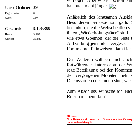
verflogen. Aber wie ich schon einm
halt auch nicht jünger.
User Online:
290
Registrierte:
0
Anlässlich des langsamen Auskl
Gäste:
290
Besonderen bei Goemon, galli,
bedanken, die die Webseite dieses 
Gesamt:
9.190.355
ihnen „Wiederholungstäter“ sind u
Heute:
5.266
wie etwa Goemon, der die Seite be
Gestern:
23.837
Aufzählung jemanden vergessen h
Forum darauf hinweisen, damit ic
Des Weiteren will ich mich auch
fortwährendes Interesse an der W
rege Beteiligung bei den Kommenta
den vergangenen Monaten mehr Akti
Diskussionen entstanden sind, was 
Zum Abschluss wünsche ich euch
Rutsch ins neue Jahr!
Hinweis
:
N.i.n.Retro sucht immer nach Scans aus alten Videospi
dabei zu beachten gilt.