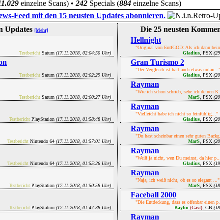
11.029
einzelne Scans) •
242
Specials (
884
einzelne Scans)
ews-Feed mit den 15 neusten Updates abonnieren.
en Updates
Die 25 neusten Komme
[Mehr]
Hellnight
"Original von EntfGOD: Als ich dann beim
Testbericht
Saturn
(17.11.2018, 02:04:50 Uhr)
Gladius
, PSX
(2
on
Gran Turismo 2
"Der Vergleich ist halt auch etwas unfair...
Testbericht
Saturn
(17.11.2018, 02:02:29 Uhr)
Gladius
, PSX
(2
Rayman
"Wie ich schon schrieb, sehe ich deinen K.
Testbericht
Saturn
(17.11.2018, 02:00:27 Uhr)
MarS
, PSX
(2
Rayman
"Vielleicht habe ich nicht so feinfühlig..."
Testbericht
PlayStation
(17.11.2018, 01:58:48 Uhr)
Gladius
, PSX
(2
Rayman
"Du hast scheinbar einen sehr guten Backg.
Testbericht
Nintendo 64
(17.11.2018, 01:57:01 Uhr)
MarS
, PSX
(2
Rayman
"Weiß ja nicht, wen Du meinst, da hier p..
Testbericht
Nintendo 64
(17.11.2018, 01:55:26 Uhr)
Gladius
, PSX
(1
Rayman
"Naja, ich weiß nicht, ob es so elegant ..."
Testbericht
PlayStation
(17.11.2018, 01:50:58 Uhr)
MarS
, PSX
(1
Faceball 2000
"Die Entdeckung, dass es offenbar einen p.
Testbericht
PlayStation
(17.11.2018, 01:47:38 Uhr)
Baylin
, GB
(1
(Gast)
Rayman