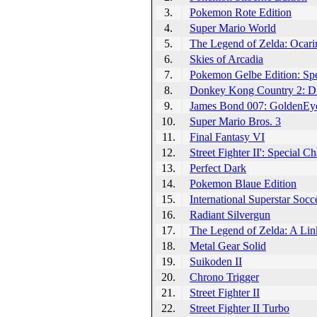
3.
Pokemon Rote Edition
4.
Super Mario World
5.
The Legend of Zelda: Ocari
6.
Skies of Arcadia
7.
Pokemon Gelbe Edition: Spe
8.
Donkey Kong Country 2: D
9.
James Bond 007: GoldenEy
10.
Super Mario Bros. 3
11.
Final Fantasy VI
12.
Street Fighter II': Special 
13.
Perfect Dark
14.
Pokemon Blaue Edition
15.
International Superstar Socc
16.
Radiant Silvergun
17.
The Legend of Zelda: A Link
18.
Metal Gear Solid
19.
Suikoden II
20.
Chrono Trigger
21.
Street Fighter II
22.
Street Fighter II Turbo