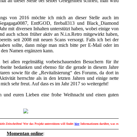
al an dieser Stelle bei selber Gelegenheit schrieb, man wird
angs von 2016 möchte ich mich an dieser Stelle auch im
 Segagaga0087, EntfGOD, fireball313 und Black_Diamond
Jahr mit diversen Inhalten unterstützt haben, wobei einige von
nd auch schon früher aktiv an N.i.n.Retro mitgewirkt haben,
reits seit 2008 mit neuen Scans versorgt. Falls ich bei der
aben sollte, dann möge man mich bitte per E-Mail oder im
h den Namen ergänzen kann.
 bei allen regelmäßig vorbeischauenden Besuchern für ihr
ebseite bedanken und ebenso für die gerade in diesem Jahre
ren sowie für die „Revitalisierung“ des Forums, da dort in
vität herrschte als in den letzten Jahren und einige nette
mich sehr freut. Auf dass es im Jahr 2017 so weitergeht!
 und euren Lieben eine frohe Weihnacht und einen guten
ele-Zeitschriften! Wer das Projekt unterstützen will findet
hier
Informationen darüber, was es
Momentan online
: