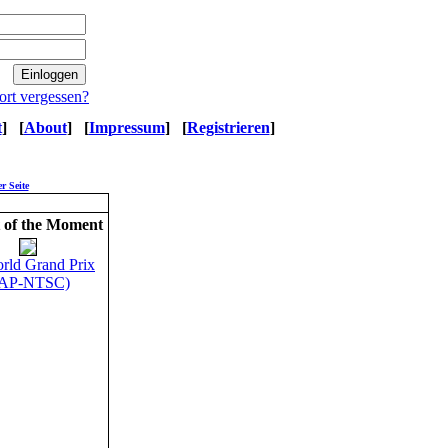
ort vergessen?
t
]
[
About
]
[
Impressum
]
[
Registrieren
]
r Seite
 of the Moment
rld Grand Prix
JAP-NTSC)