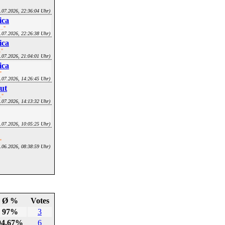
2.07.2026, 22:36:04 Uhr)
ica
.."
2.07.2026, 22:26:38 Uhr)
ica
."
2.07.2026, 21:04:01 Uhr)
ica
"
2.07.2026, 14:26:45 Uhr)
Cut
."
2.07.2026, 14:13:32 Uhr)
3.07.2026, 10:05:25 Uhr)
"
4.06.2026, 08:38:59 Uhr)
Ø %
Votes
97%
3
94.67%
6