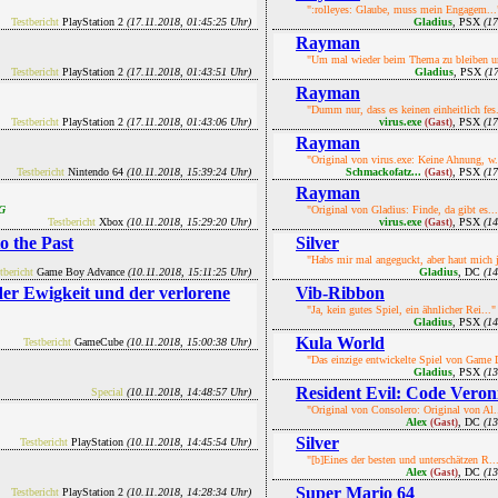
":rolleyes: Glaube, muss mein Engagem...
Testbericht
PlayStation 2
(17.11.2018, 01:45:25 Uhr)
Gladius
, PSX
(1
Rayman
"Um mal wieder beim Thema zu bleiben un
Testbericht
PlayStation 2
(17.11.2018, 01:43:51 Uhr)
Gladius
, PSX
(1
Rayman
"Dumm nur, dass es keinen einheitlich fes.
Testbericht
PlayStation 2
(17.11.2018, 01:43:06 Uhr)
virus.exe
, PSX
(1
(Gast)
Rayman
"Original von virus.exe: Keine Ahnung, w.
Testbericht
Nintendo 64
(10.11.2018, 15:39:24 Uhr)
Schmackofatz...
, PSX
(1
(Gast)
Rayman
G
"Original von Gladius: Finde, da gibt es...
Testbericht
Xbox
(10.11.2018, 15:29:20 Uhr)
virus.exe
, PSX
(1
(Gast)
o the Past
Silver
"Habs mir mal angeguckt, aber haut mich j
tbericht
Game Boy Advance
(10.11.2018, 15:11:25 Uhr)
Gladius
, DC
(1
er Ewigkeit und der verlorene
Vib-Ribbon
"Ja, kein gutes Spiel, ein ähnlicher Rei..."
Gladius
, PSX
(1
Kula World
Testbericht
GameCube
(10.11.2018, 15:00:38 Uhr)
"Das einzige entwickelte Spiel von Game 
Gladius
, PSX
(1
Resident Evil: Code Veron
Special
(10.11.2018, 14:48:57 Uhr)
"Original von Consolero: Original von Al.
Alex
, DC
(1
(Gast)
Silver
Testbericht
PlayStation
(10.11.2018, 14:45:54 Uhr)
"[b]Eines der besten und unterschätzen R..
Alex
, DC
(1
(Gast)
Super Mario 64
Testbericht
PlayStation 2
(10.11.2018, 14:28:34 Uhr)