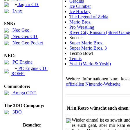
Gradius
»
Jaguar CD
Ice Climber
Lynx
Ice Hockey
The Legend of Zelda
Mario Bros.
SNK:
Pro Wrestling
Neo Geo
River City Ransom (Street Gang
Neo Geo CD
Soccer
Neo Geo Pocket
Super Mario Bros.
Super Mario Bros. 3
Tecmo Bowl
NEC:
Tennis
PC Engine
Yoshi (Mario & Yoshi)
»
PC Engine CD-
ROM²
Weitere Informationen zum koste
offiziellen Nintendo-Webseite
.
Commodore:
Amiga CD³²
The 3DO Company:
N.i.n.Retro wünscht euch einen
3DO
Wieder einmal ist es soweit un
Besucher
es euch geht, aber mir kam es