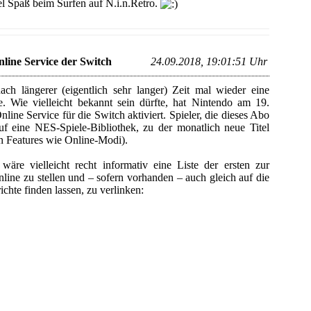
l Spaß beim Surfen auf N.i.n.Retro.
line Service der Switch
24.09.2018, 19:01:51 Uhr
h längerer (eigentlich sehr langer) Zeit mal wieder eine
le. Wie vielleicht bekannt sein dürfte, hat Nintendo am 19.
line Service für die Switch aktiviert. Spieler, die dieses Abo
uf eine NES-Spiele-Bibliothek, zu der monatlich neue Titel
en Features wie Online-Modi).
äre vielleicht recht informativ eine Liste der ersten zur
line zu stellen und – sofern vorhanden – auch gleich auf die
ichte finden lassen, zu verlinken: