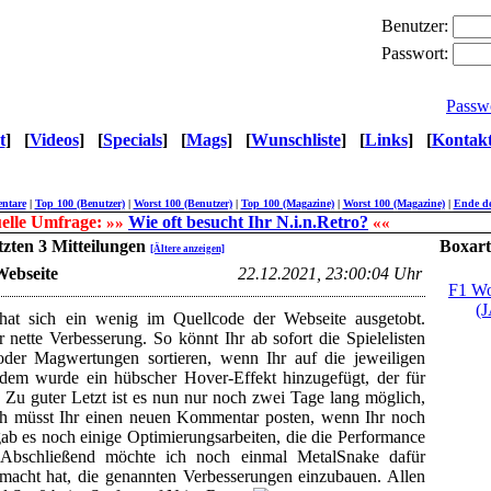
Benutzer:
Passwort:
Passw
t
]
[
Videos
]
[
Specials
]
[
Mags
]
[
Wunschliste
]
[
Links
]
[
Kontak
ntare
|
Top 100 (Benutzer)
|
Worst 100 (Benutzer)
|
Top 100 (Magazine)
|
Worst 100 (Magazine)
|
Ende de
elle Umfrage:
Wie oft besucht Ihr N.i.n.Retro?
»»
««
etzten 3 Mitteilungen
Boxart
[Ältere anzeigen]
Webseite
22.12.2021, 23:00:04 Uhr
F1 Wo
(
hat sich ein wenig im Quellcode der Webseite ausgetobt.
ette Verbesserung. So könnt Ihr ab sofort die Spielelisten
der Magwertungen sortieren, wenn Ihr auf die jeweiligen
erdem wurde ein hübscher Hover-Effekt hinzugefügt, der für
. Zu guter Letzt ist es nun nur noch zwei Tage lang möglich,
h müsst Ihr einen neuen Kommentar posten, wenn Ihr noch
ab es noch einige Optimierungsarbeiten, die die Performance
. Abschließend möchte ich noch einmal MetalSnake dafür
macht hat, die genannten Verbesserungen einzubauen. Allen