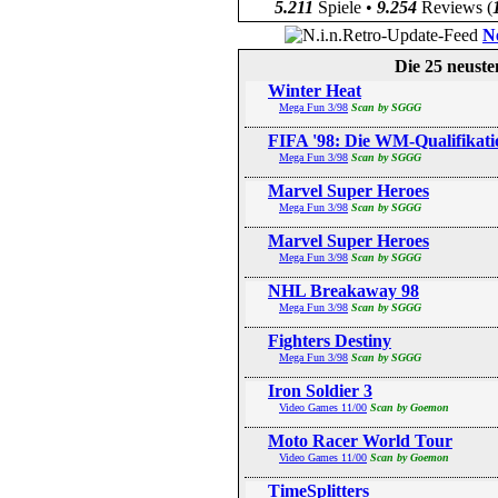
5.211
Spiele •
9.254
Reviews (
N
Die 25 neust
Winter Heat
Mega Fun 3/98
Scan by SGGG
FIFA '98: Die WM-Qualifikati
Mega Fun 3/98
Scan by SGGG
Marvel Super Heroes
Mega Fun 3/98
Scan by SGGG
Marvel Super Heroes
Mega Fun 3/98
Scan by SGGG
NHL Breakaway 98
Mega Fun 3/98
Scan by SGGG
Fighters Destiny
Mega Fun 3/98
Scan by SGGG
Iron Soldier 3
Video Games 11/00
Scan by Goemon
Moto Racer World Tour
Video Games 11/00
Scan by Goemon
TimeSplitters