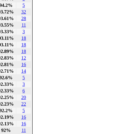
94.2%
5
93.72%
32
93.61%
28
93.55%
11
93.33%
3
93.11%
18
93.11%
18
92.89%
18
92.83%
12
92.81%
16
92.71%
14
92.6%
5
92.33%
3
92.33%
6
92.25%
20
92.23%
22
92.2%
5
92.19%
16
92.13%
16
92%
11