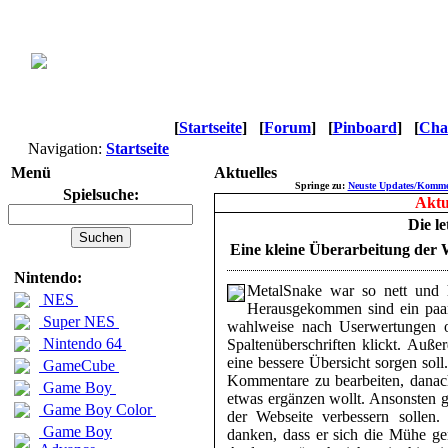
[
Startseite
]
[
Forum
]
[
Pinboard
]
[
Cha
Navigation:
Startseite
Menü
Aktuelles
Springe zu:
Neuste Updates/Komme
Spielsuche:
Aktu
Die l
Eine kleine Überarbeitung der 
Nintendo:
MetalSnake war so nett und 
NES
Herausgekommen sind ein paar n
Super NES
wahlweise nach Userwertungen o
Nintendo 64
Spaltenüberschriften klickt. Auß
eine bessere Übersicht sorgen soll
GameCube
Kommentare zu bearbeiten, danac
Game Boy
etwas ergänzen wollt. Ansonsten g
Game Boy Color
der Webseite verbessern sollen
Game Boy
danken, dass er sich die Mühe ge