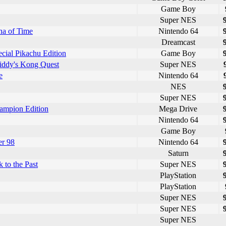
Game Boy
Super NES
na of Time
Nintendo 64
Dreamcast
cial Pikachu Edition
Game Boy
iddy's Kong Quest
Super NES
e
Nintendo 64
NES
Super NES
Champion Edition
Mega Drive
Nintendo 64
Game Boy
er 98
Nintendo 64
Saturn
 to the Past
Super NES
PlayStation
PlayStation
Super NES
Super NES
Super NES