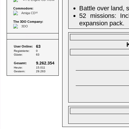
Battle over land, 
Commodore:
Amiga CD³²
52 missions: In
expansion pack.
The 3DO Company:
3DO
Besucher
63
User Online:
Registrierte:
0
Gäste:
63
9.262.354
Gesamt:
Heute:
15.011
Gestern:
29.263