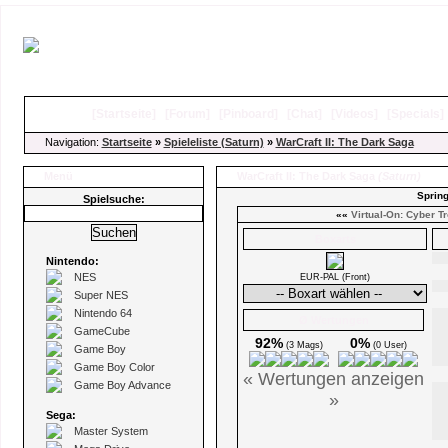
[
Startseite
]
[
Forum
]
[
Pinboard
]
[
Chat
]
[
Videos
]
[
Specials
Navigation:
Startseite
»
Spieleliste (Saturn)
»
WarCraft II: The Dark Saga
Menü
WarCraft II: The Dark Saga
(Saturn)
Spring
Spielsuche:
««
Virtual-On: Cyber T
Boxarts
Nintendo:
NES
EUR-PAL (Front)
Super NES
Nintendo 64
Ø Wertungen
GameCube
92%
0%
(3 Mags)
(0 User)
Game Boy
Game Boy Color
« Wertungen anzeigen
Game Boy Advance
»
Sega:
Master System