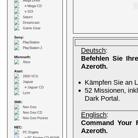
Mega Drive
»
Mega-CD
»
32X
Saturn
Dreamcast
Game Gear
Sony:
PlayStation
PlayStation 2
Deutsch
:
Befehlen Sie Ihr
Microsoft:
Xbox
Azeroth.
Atari:
2600 VCS
Kämpfen Sie an La
Jaguar
»
Jaguar CD
52 Missionen, ink
Lynx
Dark Portal.
SNK:
Neo Geo
Neo Geo CD
Englisch
:
Neo Geo Pocket
Command Your Fo
NEC:
Azeroth.
PC Engine
»
PC Engine CD-ROM²