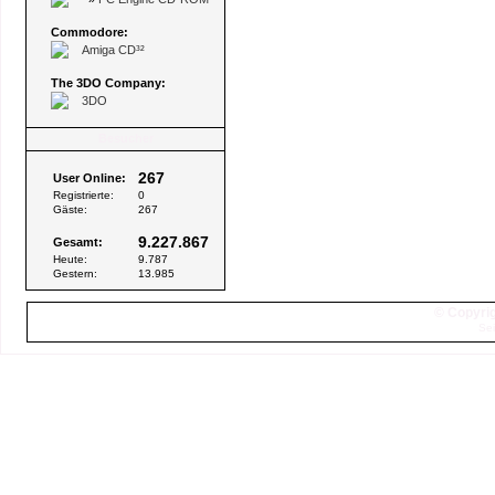
Commodore:
Amiga CD³²
The 3DO Company:
3DO
Besucher
267
User Online:
Registrierte:
0
Gäste:
267
9.227.867
Gesamt:
Heute:
9.787
Gestern:
13.985
© Copyrig
Sei