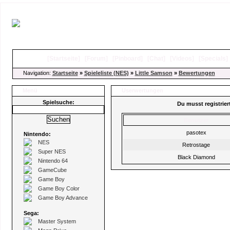
[
Startseite
]
[
Forum
]
[
Pinboard
]
[
Chat
]
[
Videos
]
[
Specials
Navigation:
Startseite
»
Spieleliste (NES)
»
Little Samson
»
Bewertungen
Menü
Userwertungen
Spielsuche:
Du musst registrie
Benutzer
pasotex
Nintendo:
NES
Retrostage
Super NES
Black Diamond
Nintendo 64
GameCube
Game Boy
Game Boy Color
Game Boy Advance
Sega:
Master System