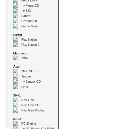
Mega Drive
»
Mega-CD
»
32X
Saturn
Dreamcast
Game Gear
Sony:
PlayStation
PlayStation 2
Microsoft:
Xbox
Atari:
2600 VCS
Jaguar
»
Jaguar CD
Lynx
SNK:
Neo Geo
Neo Geo CD
Neo Geo Pocket
NEC:
PC Engine
»
PC Engine CD-ROM²