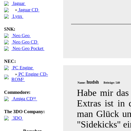
Jaguar
»
Jaguar CD
Lynx
SNK:
Neo Geo
Neo Geo CD
Neo Geo Pocket
NEC:
PC Engine
»
PC Engine CD-
ROM²
hudsh
Name:
Beiträge: 540
Habe mir das 
Commodore:
Amiga CD³²
Extras ist in
man Glück und
The 3DO Company:
3DO
"Sidekicks" e