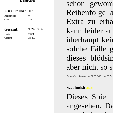
Besucher
schon gewonn
Reihenfolge 
User Online:
113
Registrierte:
0
Extra zu erha
Gäste:
113
kann leider a
Gesamt:
9.249.714
Heute:
2.371
überhaupt kei
Gestern:
29.263
solche Fälle 
dieses blödsi
aber nicht so 
6x
editiert. Zuletzt am 12.05.2014 um 16:54
hudsh
Name:
(Gast)
Dieses Spiel
angesehen. D