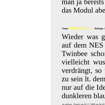
man ja bereits
das Modul aber
NegCon
Name:
Beiträge: 
(Admin)
Wieder was ge
auf dem NES e
Twinbee schon
vielleicht wu
verdrängt, so 
zu sein lt. d
nur auf die Id
dunkleren bla
1x
editiert. Zuletzt am 03.12.2009 um 06:45