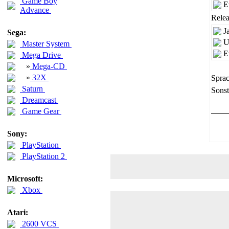
Game Boy
E
Advance
Relea
J
Sega:
U
Master System
E
Mega Drive
»
Mega-CD
»
32X
Sprac
Saturn
Sonst
Dreamcast
Game Gear
Sony:
PlayStation
PlayStation 2
Microsoft:
Xbox
Atari:
2600 VCS