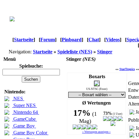
[
Startseite
]
[
Forum
]
[
Pinboard
]
[
Chat
]
[
Videos
]
[
Speci
Navigation:
Startseite
»
Spieleliste (NES)
»
Stinger
Menü
Stinger
(NES)
Spielsuche:
««
StarTropics
«
Boxarts
Genr
US-NTSC (Front)
Entwi
Nintendo:
Daten
NES
Ø Wertungen
Alter
Super NES
17%
J
Nintendo 64
(1
73%
(1 User)
GameCube
Publi
Mag)
Game Boy
J
Game Boy Color
« Wertungen anzeigen »
U