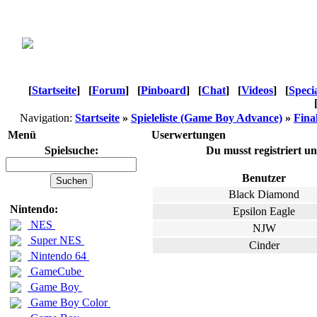
[
Startseite
]
[
Forum
]
[
Pinboard
]
[
Chat
]
[
Videos
]
[
Speci
Navigation:
Startseite
»
Spieleliste (Game Boy Advance)
»
Fina
Menü
Userwertungen
Spielsuche:
Du musst registriert u
Benutzer
Black Diamond
Nintendo:
Epsilon Eagle
NES
NJW
Super NES
Cinder
Nintendo 64
GameCube
Game Boy
Game Boy Color