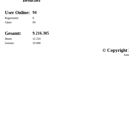
Besucher
User Online:
94
Registrierte:
0
Gäste:
94
Gesamt:
9.216.305
Heute:
12.210
Gestern:
19.006
© Copyright 2
Seit