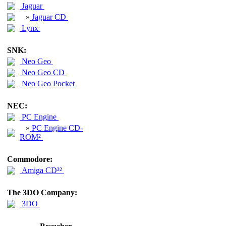
Jaguar
»
Jaguar CD
Lynx
SNK:
Neo Geo
Neo Geo CD
Neo Geo Pocket
NEC:
PC Engine
»
PC Engine CD-
ROM²
Commodore:
Amiga CD³²
The 3DO Company:
3DO