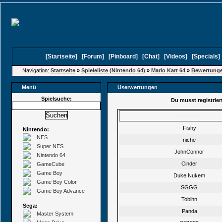
[
Startseite
]
[
Forum
]
[
Pinboard
]
[
Chat
]
[
Videos
]
[
Specials
Navigation:
Startseite
»
Spieleliste (Nintendo 64)
»
Mario Kart 64
»
Bewertung
Menü
Userwertungen
Spielsuche:
Du musst registrie
Benutzer
Fishy
Nintendo:
NES
niche
Super NES
JohnConnor
Nintendo 64
Cinder
GameCube
Game Boy
Duke Nukem
Game Boy Color
SGGG
Game Boy Advance
Tobihn
Sega:
Panda
Master System