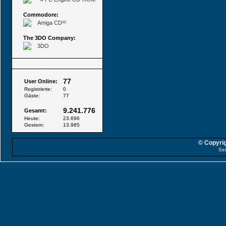
Commodore:
Amiga CD³²
The 3DO Company:
3DO
Besucher
77
User Online:
Registrierte:
0
Gäste:
77
9.241.776
Gesamt:
Heute:
23.696
Gestern:
13.985
© Copyrig
Sei