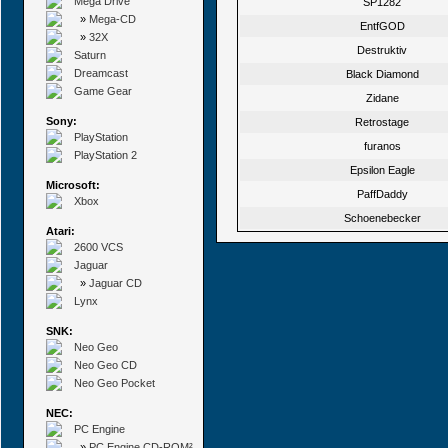
Mega Drive
SP1282
»
Mega-CD
EntfGOD
»
32X
Destruktiv
Saturn
Dreamcast
Black Diamond
Game Gear
Zidane
Sony:
Retrostage
PlayStation
furanos
PlayStation 2
Epsilon Eagle
Microsoft:
PaffDaddy
Xbox
Schoenebecker
Atari:
2600 VCS
Jaguar
»
Jaguar CD
Lynx
SNK:
Neo Geo
Neo Geo CD
Neo Geo Pocket
NEC:
PC Engine
»
PC Engine CD-ROM²