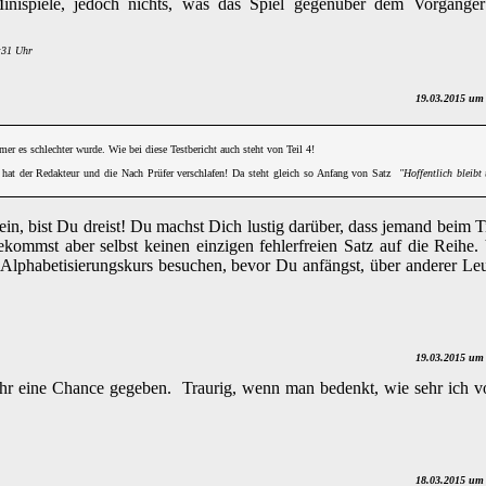
inispiele, jedoch nichts, was das Spiel gegenüber dem Vorgänger
:31 Uhr
19.03.2015 um
mer es schlechter wurde. Wie bei diese Testbericht auch steht von Teil 4!
hat der Redakteur und die Nach Prüfer verschlafen! Da steht gleich so Anfang von Satz
"Hoffentlich bleibt
in, bist Du dreist! Du machst Dich lustig darüber, dass jemand beim 
bekommst aber selbst keinen einzigen fehlerfreien Satz auf die Reihe. 
n Alphabetisierungskurs besuchen, bevor Du anfängst, über anderer Le
19.03.2015 um
ehr eine Chance gegeben. Traurig, wenn man bedenkt, wie sehr ich v
18.03.2015 um