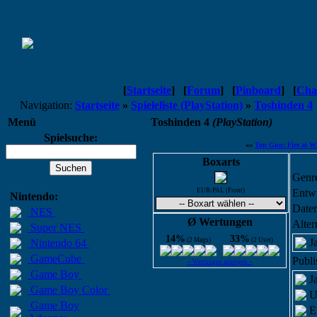
[
Startseite
]
[
Forum
]
[
Pinboard
]
[
Cha
Navigation:
Startseite
»
Spieleliste (PlayStation)
»
Toshinden 4
Menü
Toshinden 4
(PlayStation)
Spielsuche:
««
Top Gun: Fire at Wi
Boxarts
Genr
EUR-PAL (Front)
Entwi
Nintendo:
Daten
NES
Ø Wertungen
Alter
Super NES
14%
33%
(2 Mags)
(2 User)
J
Nintendo 64
GameCube
Publi
« Wertungen anzeigen »
Game Boy
J
Game Boy Color
U
Game Boy
E