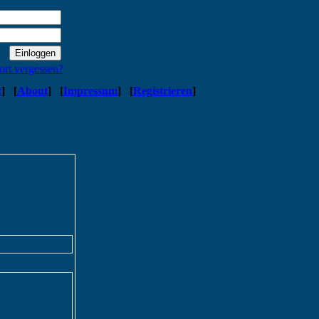
ort vergessen?
t
]
[
About
]
[
Impressum
]
[
Registrieren
]