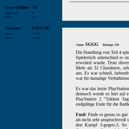
User Online:
111
Registrierte:
0
Gäste:
111
Gesamt:
9.262.528
Heute:
15.185
Gestern:
29.263
SGGG
Name:
Beiträge: 359
Die Handlung von Teil 4 spiel
Spielerisch unterschied er 
erweitert wurde. Trotz diver
Mehr als 32 Charaktere, seh
aus. Es war schnell, farbenf
war für damalige Verhältniss
Es war das letzte PlayStatio
dennoch wurde es hier auf 
PlayStation 2 "Tekken Tag
endgültige Ende für die Batt
Fazit
: Finde es genau so gut
als nicht sehr anspruchsvoll
den Kampf 3-gegen-3. So k