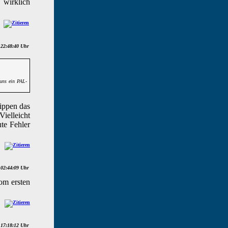
 wirklich
 22:48:40 Uhr
 uns ein PAL-
Tippen das
Vielleicht
ute Fehler
 02:44:09 Uhr
om ersten
 17:18:12 Uhr