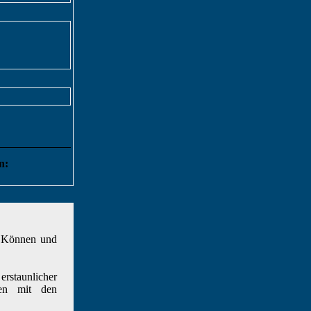
n:
, Können und
rstaunlicher
gen mit den