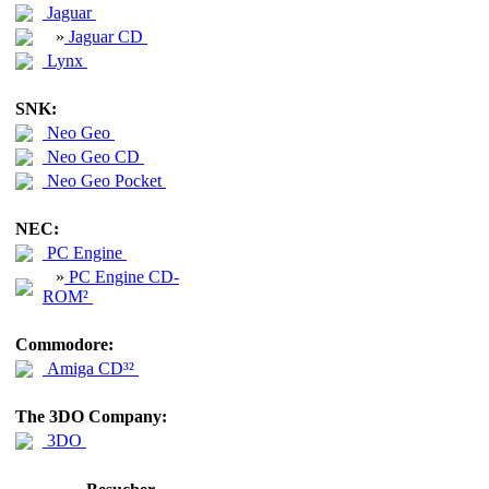
Jaguar
»
Jaguar CD
Lynx
SNK:
Neo Geo
Neo Geo CD
Neo Geo Pocket
NEC:
PC Engine
»
PC Engine CD-
ROM²
Commodore:
Amiga CD³²
The 3DO Company:
3DO