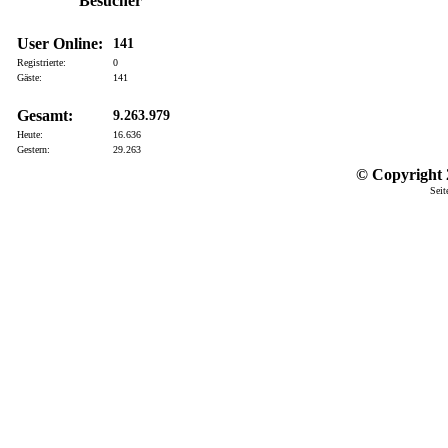
Besucher
User Online:
141
Registrierte:
0
Gäste:
141
Gesamt:
9.263.979
Heute:
16.636
Gestern:
29.263
© Copyright 2
Seit