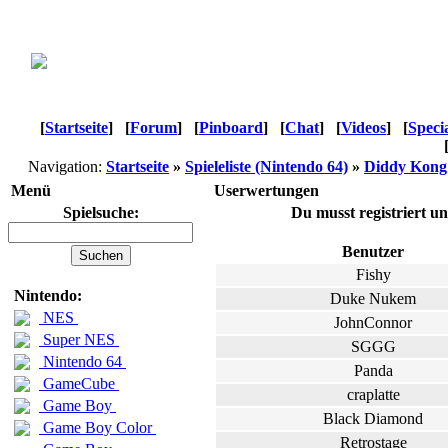
[
Startseite
]
[
Forum
]
[
Pinboard
]
[
Chat
]
[
Videos
]
[
Speci
Navigation:
Startseite
»
Spieleliste (Nintendo 64)
»
Diddy Kong
Menü
Userwertungen
Spielsuche:
Du musst registriert u
Benutzer
Fishy
Nintendo:
Duke Nukem
NES
JohnConnor
Super NES
SGGG
Nintendo 64
Panda
GameCube
craplatte
Game Boy
Black Diamond
Game Boy Color
Retrostage