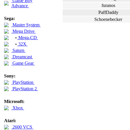
Game Boy
furanos
Advance
PaffDaddy
Sega:
Schoenebecker
Master System
Mega Drive
»
Mega-CD
»
32X
Saturn
Dreamcast
Game Gear
Sony:
PlayStation
PlayStation 2
Microsoft:
Xbox
Atari:
2600 VCS