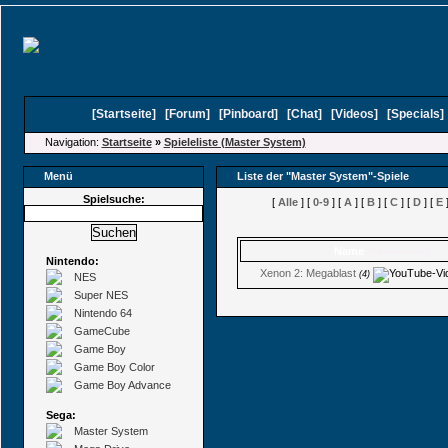
[
Startseite
]
[
Forum
]
[
Pinboard
]
[
Chat
]
[
Videos
]
[
Specials
Navigation:
Startseite
»
Spieleliste (Master System)
Menü
Liste der "Master System"-Spiele
Spielsuche:
[
Alle
] [
0-9
] [
A
] [
B
] [
C
] [
D
] [
E
]
Name
(Kommentare)
Nintendo:
Xenon 2: Megablast
(4)
NES
Super NES
Nintendo 64
GameCube
Game Boy
Game Boy Color
Game Boy Advance
Sega:
Master System