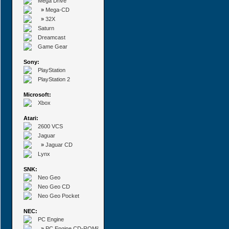
Mega Drive
»
Mega-CD
»
32X
Saturn
Dreamcast
Game Gear
Sony:
PlayStation
PlayStation 2
Microsoft:
Xbox
Atari:
2600 VCS
Jaguar
»
Jaguar CD
Lynx
SNK:
Neo Geo
Neo Geo CD
Neo Geo Pocket
NEC:
PC Engine
»
PC Engine CD-ROM²