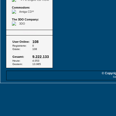
Commodore:
Amiga CD³²
The 3DO Company:
3DO
Besucher
108
User Online:
Registrierte:
0
Gäste:
108
9.222.133
Gesamt:
Heute:
4.053
Gestern:
13.985
© Copyrig
Se