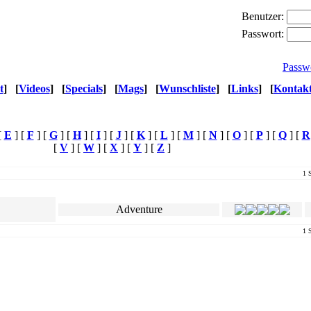
Benutzer:
Passwort:
Passw
t
]
[
Videos
]
[
Specials
]
[
Mags
]
[
Wunschliste
]
[
Links
]
[
Kontak
[
E
] [
F
] [
G
] [
H
] [
I
] [
J
] [
K
] [
L
] [
M
] [
N
] [
O
] [
P
] [
Q
] [
R
[
V
] [
W
] [
X
] [
Y
] [
Z
]
1 S
Genre
Ø Userwertung
Adventure
1 S