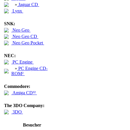
»
Jaguar CD
Lynx
SNK:
Neo Geo
Neo Geo CD
Neo Geo Pocket
NEC:
PC Engine
»
PC Engine CD-
ROM²
Commodore:
Amiga CD³²
The 3DO Company:
3DO
Besucher