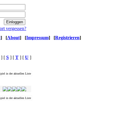
ort vergessen?
t
]
[
About
]
[
Impressum
]
[
Registrieren
]
] [
S
] [
T
] [
U
]
piel in der aktuellen Liste
Ø Magwertung
piel in der aktuellen Liste