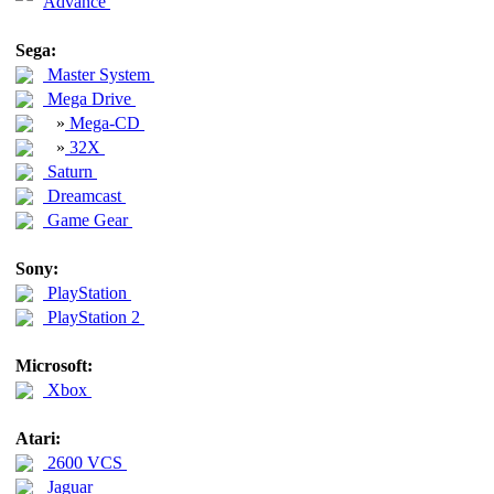
Advance
Sega:
Master System
Mega Drive
»
Mega-CD
»
32X
Saturn
Dreamcast
Game Gear
Sony:
PlayStation
PlayStation 2
Microsoft:
Xbox
Atari:
2600 VCS
Jaguar