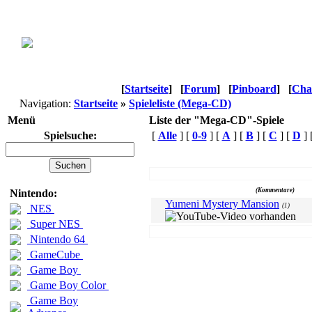
[
Startseite
]
[
Forum
]
[
Pinboard
]
[
Cha
Navigation:
Startseite
»
Spieleliste (Mega-CD)
Menü
Liste der "Mega-CD"-Spiele
Spielsuche:
[
Alle
] [
0-9
] [
A
] [
B
] [
C
] [
D
] 
Name
(Kommentare)
Nintendo:
Yumeni Mystery Mansion
(1)
NES
Super NES
Nintendo 64
GameCube
Game Boy
Game Boy Color
Game Boy