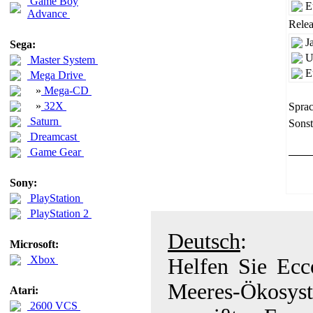
Game Boy
E
Advance
Relea
J
Sega:
U
Master System
E
Mega Drive
»
Mega-CD
»
32X
Sprac
Saturn
Sonst
Dreamcast
Game Gear
Sony:
PlayStation
PlayStation 2
Deutsch
:
Microsoft:
Xbox
Helfen Sie Ecc
Meeres-Ökosyst
Atari:
2600 VCS