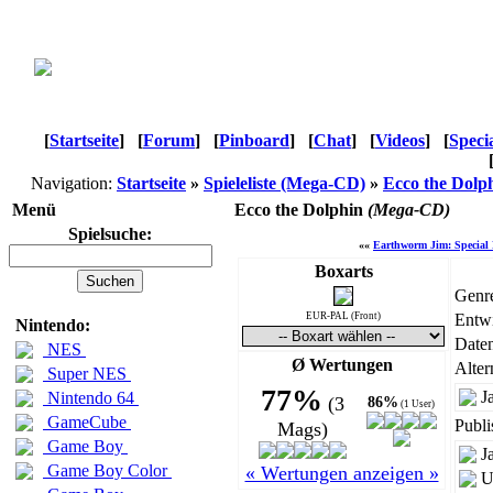
[
Startseite
]
[
Forum
]
[
Pinboard
]
[
Chat
]
[
Videos
]
[
Speci
Navigation:
Startseite
»
Spieleliste (Mega-CD)
»
Ecco the Dolp
Menü
Ecco the Dolphin
(Mega-CD)
Spielsuche:
««
Earthworm Jim: Special 
Boxarts
Genr
EUR-PAL (Front)
Entwi
Nintendo:
Daten
NES
Ø Wertungen
Alter
Super NES
77%
J
Nintendo 64
(3
86%
(1 User)
GameCube
Publi
Mags)
Game Boy
J
Game Boy Color
« Wertungen anzeigen »
U