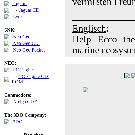
vermißten Freu
Jaguar
»
Jaguar CD
Lynx
Englisch
:
SNK:
Neo Geo
Help Ecco the
Neo Geo CD
marine ecosystem
Neo Geo Pocket
NEC:
PC Engine
»
PC Engine CD-
ROM²
Commodore:
Amiga CD³²
The 3DO Company:
3DO