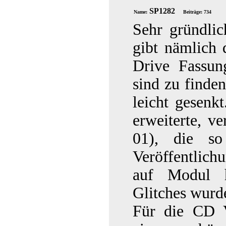
SP1282
Name:
Beiträge: 734
Sehr gründlic
gibt nämlich
Drive Fassun
sind zu finde
leicht gesenk
erweiterte, v
01), die s
Veröffentlich
auf Modul h
Glitches wurde
Für die CD V