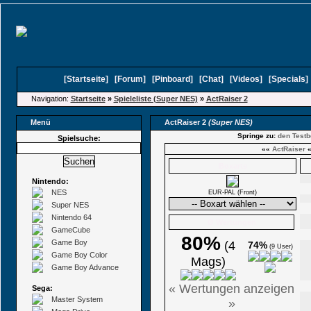
[
Startseite
]
[
Forum
]
[
Pinboard
]
[
Chat
]
[
Videos
]
[
Specials
Navigation:
Startseite
»
Spieleliste (Super NES)
»
ActRaiser 2
Menü
ActRaiser 2
(Super NES)
Springe zu:
den Testb
Spielsuche:
««
ActRaiser
Boxarts
Nintendo:
NES
EUR-PAL (Front)
Super NES
Nintendo 64
Ø Wertungen
GameCube
80%
Game Boy
(4
74%
(9 User)
Game Boy Color
Mags)
Game Boy Advance
« Wertungen anzeigen
Sega:
Master System
»