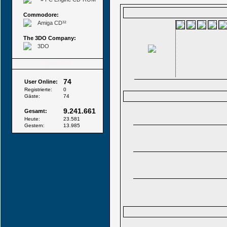
Commodore:
Amiga CD³²
The 3DO Company:
3DO
Besucher
74
User Online:
Registrierte:
0
Gäste:
74
9.241.661
Gesamt:
Heute:
23.581
Gestern:
13.985