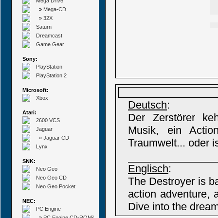
Mega Drive
»
Mega-CD
»
32X
Saturn
Dreamcast
Game Gear
Sony:
PlayStation
PlayStation 2
Microsoft:
Xbox
Deutsch
:
Atari:
Der Zerstörer keh
2600 VCS
Musik, ein Actio
Jaguar
»
Jaguar CD
Traumwelt... oder i
Lynx
SNK:
Englisch
:
Neo Geo
Neo Geo CD
The Destroyer is b
Neo Geo Pocket
action adventure, a
NEC:
Dive into the dream
PC Engine
»
PC Engine CD-ROM²