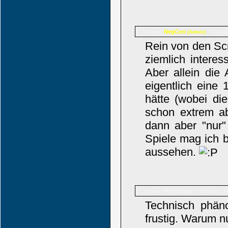
NegCon
Name:
Beiträ
(Admin)
Rein von den Sc
ziemlich interes
Aber allein die
eigentlich eine 
hätte (wobei di
schon extrem a
dann aber "nur
Spiele mag ich b
aussehen.
Retrostage
Name:
Beiträge: 7
Technisch phäno
frustig. Warum 