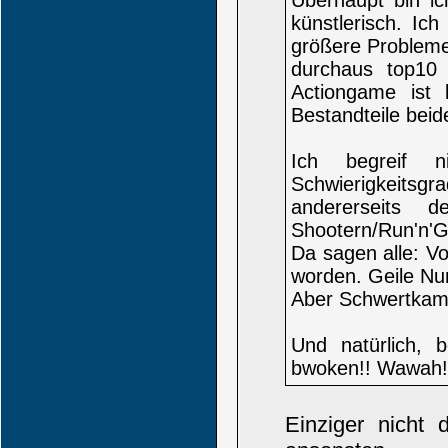
Überhaupt bin ic
künstlerisch. Ic
größere Probleme
durchaus top10 
Actiongame ist b
Bestandteile beid
Ich begreif n
Schwierigkeitsgr
andererseits d
Shootern/Run'n'G
Da sagen alle: Vo
worden. Geile N
Aber Schwertkampf
Und natürlich, 
bwoken!! Wawah!
Einziger nicht 