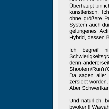
Überhaupt bin ic
künstlerisch. I
ohne größere Pr
System auch dur
gelungenes Acti
Hybrid, dessen B
Ich begreif n
Schwierigkeitsg
denn andererseit
Shootern/Run'n'
Da sagen alle: 
zersiebt worden
Aber Schwertkamp
Und natürlich, 
bwoken!! Wawah