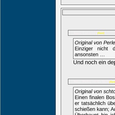
Consolero
Name:
(Gast)
Original von Perl
Einziger nicht 
ansonsten …
Und noch ein de
Perlen vor die Säue
Name:
(Gast
Original von scht
Einen finalen Boss
er tatsächlich ü
schießen kann; Ac