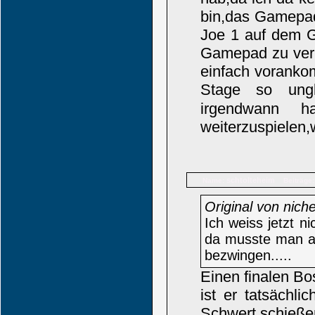
bin,das Gamepad 
Joe 1 auf dem G
Gamepad zu verni
einfach voranko
Stage so ung
irgendwann 
weiterzuspielen,w
schtolteheim
Name:
Beiträge:
Original von nich
Ich weiss jetzt ni
da musste man am
bezwingen.....
Einen finalen Bos
ist er tatsächl
Schwert schießen