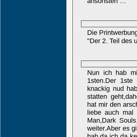
ansonsten …
craplatte
Name:
Beiträge: 6
Die Printwerbun
"Der 2. Teil des 
NJW
Name:
Beiträge: 944
Nun ich hab m
1sten.Der 1ste 
knackig nud hab 
statten geht,da
hat mir den arsc
liebe auch mal
Man,Dark Souls
weiter.Aber es g
hab,da ich da ke