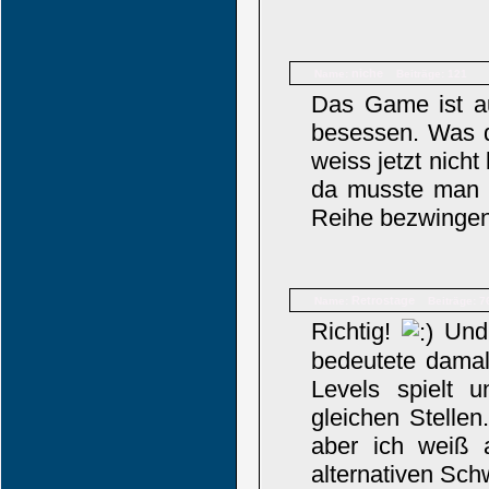
niche
Name:
Beiträge: 121
Das Game ist au
besessen. Was d
weiss jetzt nicht
da musste man a
Reihe bezwingen.
Retrostage
Name:
Beiträge: 7
Richtig!
Und 
bedeutete damal
Levels spielt 
gleichen Stelle
aber ich weiß 
alternativen Schw