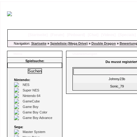
[
Startseite
]
[
Forum
]
[
Pinboard
]
[
Chat
]
[
Videos
]
[
Specials
Navigation:
Startseite
»
Spieleliste (Mega Drive)
»
Double Dragon
»
Bewertun
Menü
Userwertungen
Spielsuche:
Du musst registrie
Benutzer
Johnny23b
Nintendo:
NES
Sonic_79
Super NES
Nintendo 64
GameCube
Game Boy
Game Boy Color
Game Boy Advance
Sega:
Master System