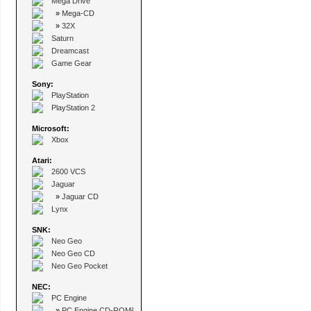
Mega Drive
»
Mega-CD
»
32X
Saturn
Dreamcast
Game Gear
Sony:
PlayStation
PlayStation 2
Microsoft:
Xbox
Atari:
2600 VCS
Jaguar
»
Jaguar CD
Lynx
SNK:
Neo Geo
Neo Geo CD
Neo Geo Pocket
NEC:
PC Engine
»
PC Engine CD-ROM²