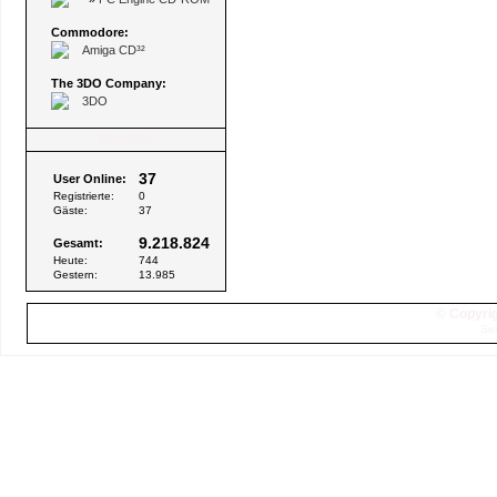
Commodore:
Amiga CD³²
The 3DO Company:
3DO
Besucher
37
User Online:
Registrierte:
0
Gäste:
37
9.218.824
Gesamt:
Heute:
744
Gestern:
13.985
© Copyrig
Sei