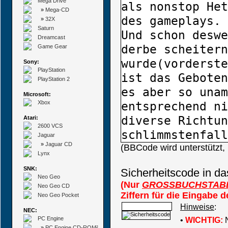
Mega Drive
»
Mega-CD
»
32X
Saturn
Dreamcast
Game Gear
Sony:
PlayStation
PlayStation 2
Microsoft:
Xbox
Atari:
2600 VCS
Jaguar
»
Jaguar CD
(BBCode wird unterstützt
Lynx
SNK:
Sicherheitscode in da
Neo Geo
(Nur
GROSSBUCHSTAB
Neo Geo CD
Ziffern für die Eingabe 
Neo Geo Pocket
Hinweise
:
NEC:
PC Engine
•
WICHTIG:
N
»
PC Engine CD-ROM²