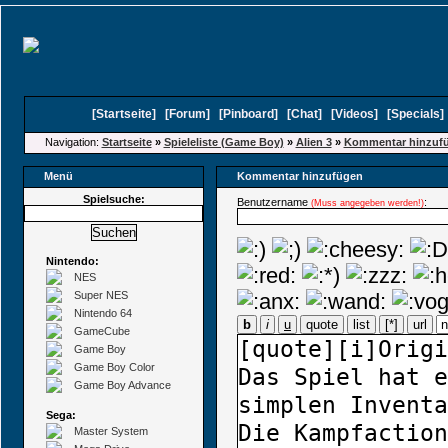
[
Startseite
]
[
Forum
]
[
Pinboard
]
[
Chat
]
[
Videos
]
[
Specials
Navigation:
Startseite
»
Spieleliste (Game Boy)
»
Alien 3
»
Kommentar hinzuf
Menü
Kommentar hinzufügen
Spielsuche:
Benutzername
:
(Muss angegeben werden!)
Nintendo:
NES
Super NES
Nintendo 64
b
i
u
quote
list
[*]
url
GameCube
Game Boy
Game Boy Color
Game Boy Advance
Sega:
Master System