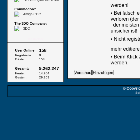
werden!
Commodore:
• Bei falsch
Amiga CD³²
verloren (der
The 3DO Company:
der meisten B
3DO
unsicher ist!
•
Nicht regis
Besucher
mehr editiere
158
User Online:
Registrierte:
0
• Beim Klick
Gäste:
158
werden.
9.262.247
Gesamt:
Heute:
14.904
Gestern:
29.263
© Copyrig
Sei