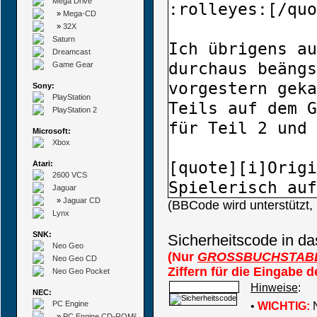
Mega Drive
»
Mega-CD
»
32X
Saturn
Dreamcast
Game Gear
Sony:
PlayStation
PlayStation 2
Microsoft:
Xbox
Atari:
2600 VCS
Jaguar
»
Jaguar CD
(BBCode wird unterstützt
Lynx
SNK:
Sicherheitscode in da
Neo Geo
(Nur
GROSSBUCHSTAB
Neo Geo CD
Ziffern für die Eingabe 
Neo Geo Pocket
Hinweise
:
NEC:
PC Engine
•
WICHTIG:
N
»
PC Engine CD-ROM²