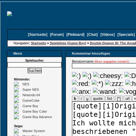
[
Startseite
]
[
Forum
]
[
Pinboard
]
[
Chat
]
[
Videos
]
[
Specials
Navigation:
Startseite
»
Spieleliste (Game Boy)
»
Double Dragon III: The Arc
Menü
Kommentar hinzufügen
Spielsuche:
Benutzername
:
(Muss angegeben werden!)
Nintendo:
NES
Super NES
Nintendo 64
b
i
u
quote
list
[*]
url
GameCube
Game Boy
Game Boy Color
Game Boy Advance
Sega:
Master System