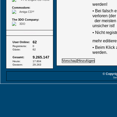
werden!
Commodore:
• Bei falsch
Amiga CD³²
verloren (der
The 3DO Company:
der meisten B
3DO
unsicher ist!
•
Nicht regis
Besucher
mehr editiere
62
User Online:
Registrierte:
0
• Beim Klick
Gäste:
62
werden.
9.265.147
Gesamt:
Heute:
17.804
Gestern:
29.263
© Copyrig
Sei