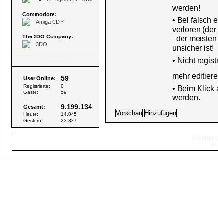
werden!
Commodore:
• Bei falsch
Amiga CD³²
verloren (der
The 3DO Company:
der meisten B
3DO
unsicher ist!
•
Nicht regis
Besucher
mehr editiere
59
User Online:
Registrierte:
0
• Beim Klick
Gäste:
59
werden.
9.199.134
Gesamt:
Heute:
14.045
Gestern:
23.837
© Copyrig
Sei