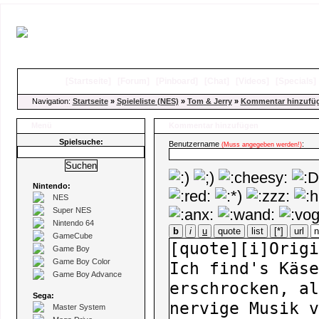
[
Startseite
]
[
Forum
]
[
Pinboard
]
[
Chat
]
[
Videos
]
[
Specials
Navigation:
Startseite
»
Spieleliste (NES)
»
Tom & Jerry
»
Kommentar hinzufü
Menü
Kommentar hinzufügen
Spielsuche:
Benutzername
:
(Muss angegeben werden!)
Nintendo:
NES
Super NES
Nintendo 64
b
i
u
quote
list
[*]
url
GameCube
Game Boy
Game Boy Color
Game Boy Advance
Sega:
Master System