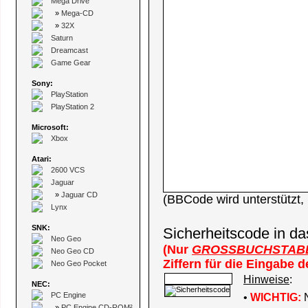
Mega Drive
»
Mega-CD
»
32X
Saturn
Dreamcast
Game Gear
Sony:
PlayStation
PlayStation 2
Microsoft:
Xbox
Atari:
2600 VCS
Jaguar
»
Jaguar CD
(BBCode wird unterstützt
Lynx
SNK:
Sicherheitscode in da
Neo Geo
(Nur
GROSSBUCHSTAB
Neo Geo CD
Ziffern für die Eingabe 
Neo Geo Pocket
Hinweise
:
NEC:
PC Engine
•
WICHTIG:
N
»
PC Engine CD-ROM²