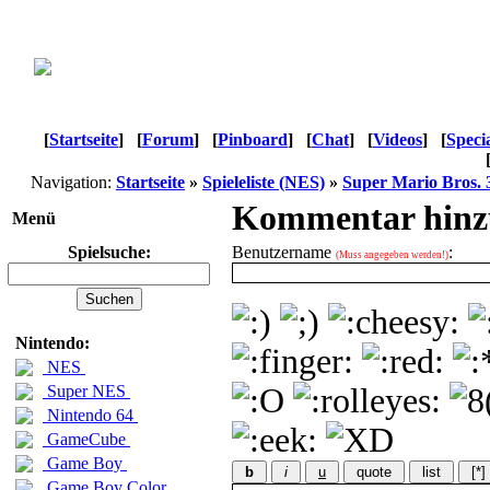
[
Startseite
]
[
Forum
]
[
Pinboard
]
[
Chat
]
[
Videos
]
[
Speci
Navigation:
Startseite
»
Spieleliste (NES)
»
Super Mario Bros. 
Kommentar hinz
Menü
Spielsuche:
Benutzername
:
(Muss angegeben werden!)
Nintendo:
NES
Super NES
Nintendo 64
GameCube
Game Boy
b
i
u
quote
list
[*]
Game Boy Color