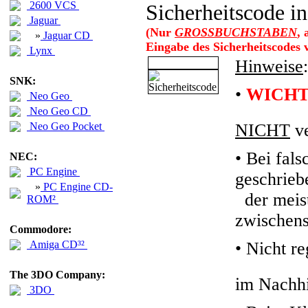
2600 VCS
Sicherheitscode in
Jaguar
(Nur
GROSSBUCHSTABEN
,
»
Jaguar CD
Eingabe des Sicherheitscodes
Lynx
Hinweise
:
SNK:
•
WICHT
Neo Geo
Neo Geo CD
Neo Geo Pocket
NICHT
ve
• Bei fals
NEC:
PC Engine
geschrieb
»
PC Engine CD-
der meiste
ROM²
zwischens
Commodore:
Amiga CD³²
•
Nicht re
The 3DO Company:
im Nachhi
3DO