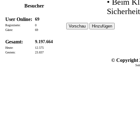
• Beim Kl
Besucher
Sicherhei
User Online:
69
Registrierte:
0
Gäste:
69
Gesamt:
9.197.664
Heute:
12.575
Gestern:
23.837
© Copyright 2
Sei