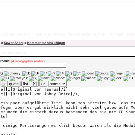
]
[
Chat
]
[
Videos
]
[
Specials
]
[
Mags
]
[
Wunschliste
]
[
Links
]
[
Kontakt
]
[
Abo
)
»
Sewer Shark
»
Kommentar hinzufügen
tar hinzufügen
ername
:
(Muss angegeben werden!)
u
quote
list
[*]
url