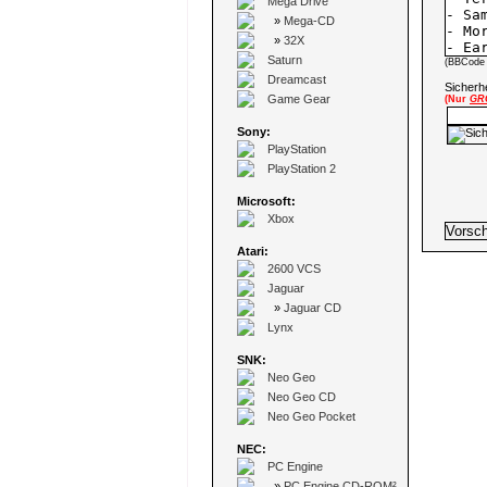
Mega Drive
»
Mega-CD
»
32X
Saturn
(BBCode 
Dreamcast
Sicherhe
Game Gear
(Nur
GR
Sony:
PlayStation
PlayStation 2
Microsoft:
Xbox
Atari:
2600 VCS
Jaguar
»
Jaguar CD
Lynx
SNK:
Neo Geo
Neo Geo CD
Neo Geo Pocket
NEC:
PC Engine
»
PC Engine CD-ROM²