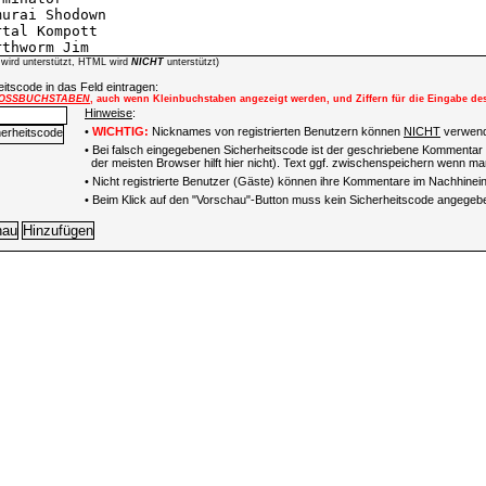
wird unterstützt, HTML wird
NICHT
unterstützt)
itscode in das Feld eintragen:
OSSBUCHSTABEN
, auch wenn Kleinbuchstaben angezeigt werden, und Ziffern für die Eingabe de
Hinweise
:
•
WICHTIG:
Nicknames von registrierten Benutzern können
NICHT
verwend
• Bei falsch eingegebenen Sicherheitscode ist der geschriebene Kommentar 
der meisten Browser hilft hier nicht). Text ggf. zwischenspeichern wenn man
•
Nicht registrierte Benutzer (Gäste) können ihre Kommentare im Nachhinein 
• Beim Klick auf den "Vorschau"-Button muss kein Sicherheitscode angegeb