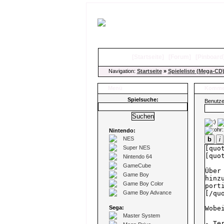
[
Startseite
]
[
Forum
]
[
Pinboard
Navigation:
Startseite
»
Spieleliste (Mega-CD
Menü
Kommen
Spielsuche:
Benutz
Nintendo:
NES
b
i
Super NES
Nintendo 64
GameCube
Game Boy
Game Boy Color
Game Boy Advance
Sega:
Master System