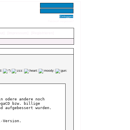
Benutzer:
Passwort:
Passwort vergessen?
ut
]
[
Impressum
]
[
Registrieren
]